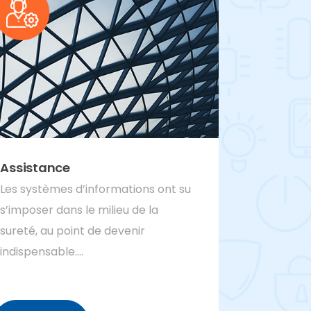
Assistance
Les systèmes d’informations ont su
s’imposer dans le milieu de la
sureté, au point de devenir
indispensable….