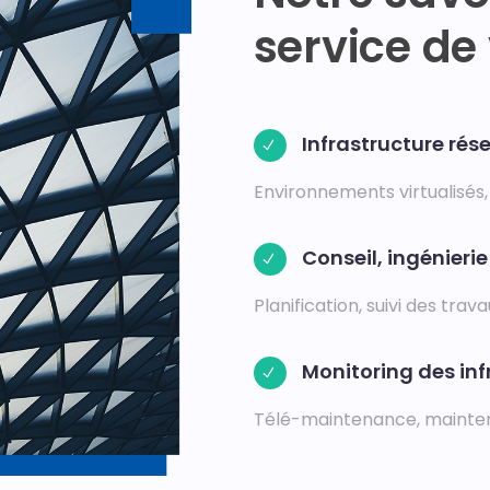
service de
Infrastructure rés
Environnements virtualisés, 
Conseil, ingénieri
Planification, suivi des tra
Monitoring des inf
Télé-maintenance, maintena